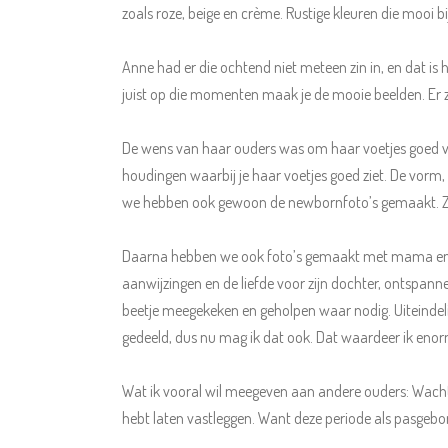
zoals roze, beige en crème. Rustige kleuren die mooi b
Anne had er die ochtend niet meteen zin in, en dat is
juist op die momenten maak je de mooie beelden. Er zi
De wens van haar ouders was om haar voetjes goed vast
houdingen waarbij je haar voetjes goed ziet. De vorm, de
we hebben ook gewoon de newbornfoto’s gemaakt. Zoals
Daarna hebben we ook foto’s gemaakt met mama en An
aanwijzingen en de liefde voor zijn dochter, ontspanne
beetje meegekeken en geholpen waar nodig. Uiteindelijk
gedeeld, dus nu mag ik dat ook. Dat waardeer ik enor
Wat ik vooral wil meegeven aan andere ouders: Wacht nie
hebt laten vastleggen. Want deze periode als pasgebore