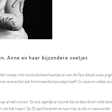
n, Anne en haar bijzondere voetjes
lein meisje, met mooie donkere haartjes en van die fijne details waar je g
men ze erachter dat Anne twee klompvoetjes heeft. En daarom wilden ze d
p al veel contact. Ze wist eigenlijk al vrij snel dat ze deze shoot wild
t van het traject. Op 20 april kwamen ze naar mijn studio in Leeuwarde