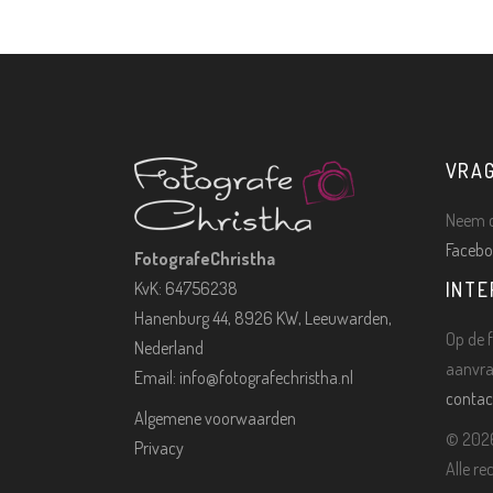
VRA
Neem c
Facebo
FotografeChristha
KvK: 64756238
INTE
Hanenburg 44, 8926 KW, Leeuwarden,
Op de f
Nederland
aanvra
Email:
info@fotografechristha.nl
contac
Algemene voorwaarden
©
2026
Privacy
Alle r