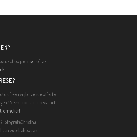
GEN?
ontact op per
mail
of via
ok
RESE?
oto of een vrijblijvende offerte
gen? Neem contact op via het
tformulier!
 FotografeChristha.
echten voorbehouden.