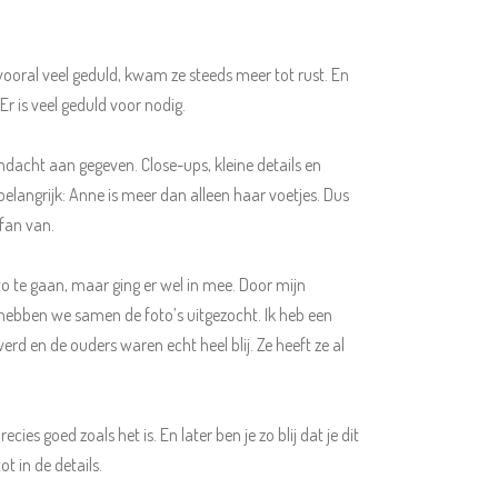
vooral veel geduld, kwam ze steeds meer tot rust. En
r is veel geduld voor nodig.
ndacht aan gegeven. Close-ups, kleine details en
d belangrijk: Anne is meer dan alleen haar voetjes. Dus
fan van.
te gaan, maar ging er wel in mee. Door mijn
t hebben we samen de foto’s uitgezocht. Ik heb een
rd en de ouders waren echt heel blij. Ze heeft ze al
s goed zoals het is. En later ben je zo blij dat je dit
t in de details.