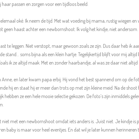
ij haar passen en zorgen voor een tijdloos beeld.
 helemaal oké. Ik neem de tijd. Met wat voeding bij mama, rustig wiegen en 
t geen haast achter een newbornshoot. Ik volg het kindje, niet andersom. E
 te leggen. Niet verstopt, maar gewoon zoals ze zijn. Dus daar heb ik aa
 stand… soms bijna als een klein hartje. Tegelijkertijd blijft voor mij altij
 ik ze altijd maak. Met en zonder haarbandje, al was ze daar niet altijd 
ne, en later kwam papa erbij. Hij vond het best spannend om op de foto 
nde hij en staat hij er meer dan trots op met zijn kleine meid. Na de shoo
 hebben ze een hele mooie selectie gekozen. De foto’s zijn inmiddels geleve
m.
t met een newbornshoot omdat iets anders is. Juist niet. Je kindje is precie
n baby is maar voor heel eventjes. En dat wil je later kunnen herinneren to