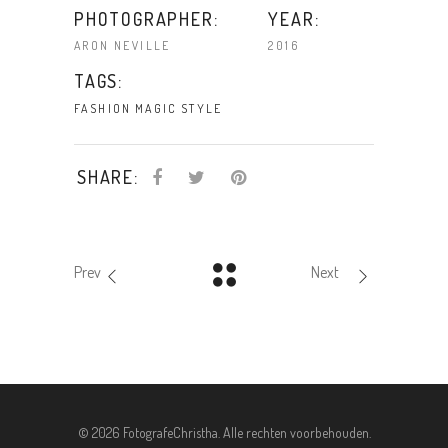
PHOTOGRAPHER:
YEAR:
ARON NEVILLE
2016
TAGS:
FASHION
MAGIC
STYLE
SHARE:
Prev
Next
©
2026 FotografeChristha. Alle rechten voorbehouden.