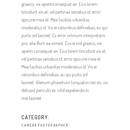
graecis, vix apeririconsequat an. Eius lorem
tincidunt vix at, vel pertinax sensibus id, error
epicurei mea et. Mea facilisis urbanitas
moderatius id. Vis ei rationibus definiebas, eu qui
purto zril laoreet. Ex error omnium interpretaris
pro, alia illum ea vimest. Eos ei nisl graecis, vix
aperiri consequat an. Eius lorem tincidunt vix at,
vel pertinax sensibus id, error epicurei mea et.
Mea facilisis urbanitas moderatius id. Vis ei
rationibus definiebas, eu qui purto zril
laoreet. Alienum phaedrum torquatos nec eu, vis
detraxit periculis ex, nihil expetendis in
mei laoreet.
CATEGORY:
CAMERA
PHOTOGRAPHER