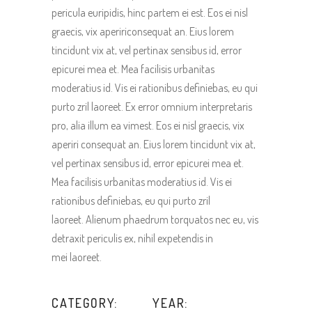
pericula euripidis, hinc partem ei est. Eos ei nisl
graecis, vix apeririconsequat an. Eius lorem
tincidunt vix at, vel pertinax sensibus id, error
epicurei mea et. Mea facilisis urbanitas
moderatius id. Vis ei rationibus definiebas, eu qui
purto zril laoreet. Ex error omnium interpretaris
pro, alia illum ea vimest. Eos ei nisl graecis, vix
aperiri consequat an. Eius lorem tincidunt vix at,
vel pertinax sensibus id, error epicurei mea et.
Mea facilisis urbanitas moderatius id. Vis ei
rationibus definiebas, eu qui purto zril
laoreet. Alienum phaedrum torquatos nec eu, vis
detraxit periculis ex, nihil expetendis in
mei laoreet.
CATEGORY:
YEAR: