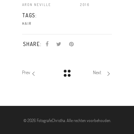
ARON NEVILLE
2016
TAGS:
HAIR
SHARE:
Prev
Next
©
2026 FotografeChristha. Alle rechten voorbehouden.