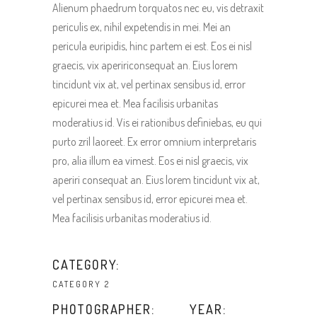
Alienum phaedrum torquatos nec eu, vis detraxit
periculis ex, nihil expetendis in mei. Mei an
pericula euripidis, hinc partem ei est. Eos ei nisl
graecis, vix apeririconsequat an. Eius lorem
tincidunt vix at, vel pertinax sensibus id, error
epicurei mea et. Mea facilisis urbanitas
moderatius id. Vis ei rationibus definiebas, eu qui
purto zril laoreet. Ex error omnium interpretaris
pro, alia illum ea vimest. Eos ei nisl graecis, vix
aperiri consequat an. Eius lorem tincidunt vix at,
vel pertinax sensibus id, error epicurei mea et.
Mea facilisis urbanitas moderatius id.
CATEGORY:
CATEGORY 2
PHOTOGRAPHER:
YEAR: