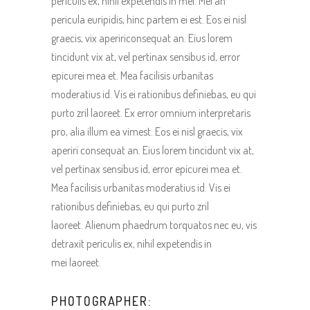
periculis ex, nihil expetendis in mei. Mei an
pericula euripidis, hinc partem ei est. Eos ei nisl
graecis, vix apeririconsequat an. Eius lorem
tincidunt vix at, vel pertinax sensibus id, error
epicurei mea et. Mea facilisis urbanitas
moderatius id. Vis ei rationibus definiebas, eu qui
purto zril laoreet. Ex error omnium interpretaris
pro, alia illum ea vimest. Eos ei nisl graecis, vix
aperiri consequat an. Eius lorem tincidunt vix at,
vel pertinax sensibus id, error epicurei mea et.
Mea facilisis urbanitas moderatius id. Vis ei
rationibus definiebas, eu qui purto zril
laoreet. Alienum phaedrum torquatos nec eu, vis
detraxit periculis ex, nihil expetendis in
mei laoreet.
PHOTOGRAPHER: