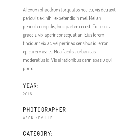
Alienum phaedrum torquatos nec eu, vis detraxit
periculis ex, nihil expetendis in mei. Mei an
pericula euripidis, hinc partem ei est. Eos ei nisl
graecis, vix apeririconsequat an. Eius lorem
tincidunt vix at, vel pertinax sensibus id, error
epicurei mea et. Mea facilisis urbanitas
moderatius id. Vis ei rationibus definiebas u qui
purto.
YEAR:
2016
PHOTOGRAPHER:
ARON NEVILLE
CATEGORY: