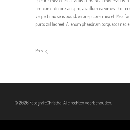
epicurei mea et. Mea facilisis urbanitas moderatius id. V
omnium interpretaris pro, alia illum ea vimest. Eos ei n
vel pertinax sensibus id, error epicurei mea et. Mea fac
purto zril laoreet. Alienum phaedrum torquatos nec eu, 
Prev
©
2026 FotografeChristha. Alle rechten voorbehouden.