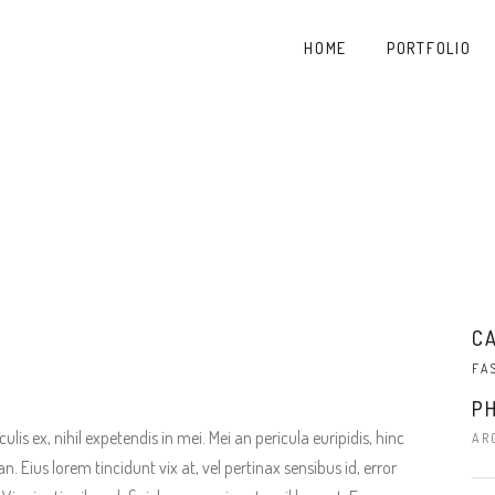
HOME
PORTFOLIO
C
FA
P
is ex, nihil expetendis in mei. Mei an pericula euripidis, hinc
AR
an. Eius lorem tincidunt vix at, vel pertinax sensibus id, error