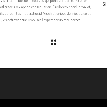
is ei rationibus definiebas, eu qui purto zril laoreet. Ex error
S
isl graecis, vix aperiri consequat an. Eius lorem tincidunt vix at,
ilisis urbanitas moderatius id. Vis ei rationibus definiebas, eu qui
vis detraxit periculis ex, nihil expetendis in mei laoreet.