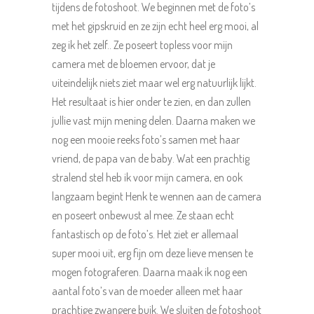
tijdens de fotoshoot. We beginnen met de foto’s
met het gipskruid en ze zijn echt heel erg mooi, al
zeg ik het zelf.. Ze poseert topless voor mijn
camera met de bloemen ervoor, dat je
uiteindelijk niets ziet maar wel erg natuurlijk lijkt.
Het resultaat is hier onder te zien, en dan zullen
jullie vast mijn mening delen. Daarna maken we
nog een mooie reeks foto’s samen met haar
vriend, de papa van de baby. Wat een prachtig
stralend stel heb ik voor mijn camera, en ook
langzaam begint Henk te wennen aan de camera
en poseert onbewust al mee. Ze staan echt
fantastisch op de foto’s. Het ziet er allemaal
super mooi uit, erg fijn om deze lieve mensen te
mogen fotograferen. Daarna maak ik nog een
aantal foto’s van de moeder alleen met haar
prachtige zwangere buik. We sluiten de fotoshoot