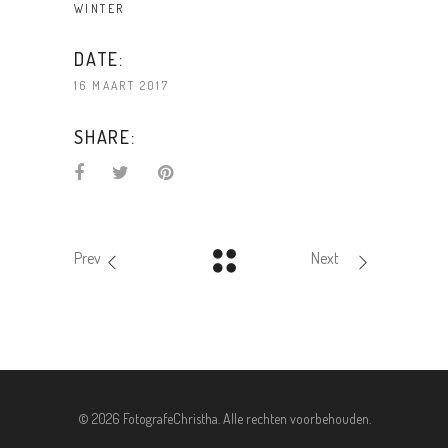
WINTER
DATE:
16 MAART 2017
SHARE:
Prev
Next
©
2026 FotografeChristha. Alle rechten voorbehouden.