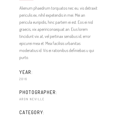
Alienum phaedrum torquatos nec eu, vis detraxit
periculis ex, nihil expetendis in mei. Mei an
pericula euripidis, hinc partem ei est. Eos ei nisl
graecis, vix apeririconsequat an. Eius lorem
tincidunt vix at, vel pertinax sensibus id, error
epicurei mea et. Mea facilisis urbanitas
moderatius id. Vis ei rationibus definiebas u qui
purto.
YEAR:
2016
PHOTOGRAPHER:
ARON NEVILLE
CATEGORY: