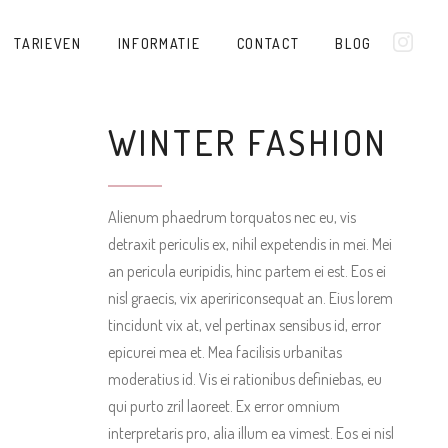
TARIEVEN
INFORMATIE
CONTACT
BLOG
WINTER FASHION
Alienum phaedrum torquatos nec eu, vis
detraxit periculis ex, nihil expetendis in mei. Mei
an pericula euripidis, hinc partem ei est. Eos ei
nisl graecis, vix apeririconsequat an. Eius lorem
tincidunt vix at, vel pertinax sensibus id, error
epicurei mea et. Mea facilisis urbanitas
moderatius id. Vis ei rationibus definiebas, eu
qui purto zril laoreet. Ex error omnium
interpretaris pro, alia illum ea vimest. Eos ei nisl