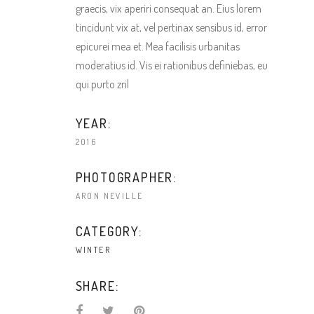
graecis, vix aperiri consequat an. Eius lorem
tincidunt vix at, vel pertinax sensibus id, error
epicurei mea et. Mea facilisis urbanitas
moderatius id. Vis ei rationibus definiebas, eu
qui purto zril
YEAR:
2016
PHOTOGRAPHER:
ARON NEVILLE
CATEGORY:
WINTER
SHARE: