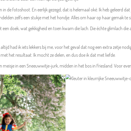
 zin in de fotoshoot. En eerlijk gezegd, dat is helemaal oké. Ik heb geleer
delden zelfs een stukje met het hondje. Alles om haar op haar gemak te st
met een doek, wat gekkigheid en toen kwam die lach. Die échte glimlach di
altijd had ik iets lekkers bij me, voor het geval dat nog een extra zetje nod
et het resultaat. Ik mocht ze delen, en dus doe ik dat met liefde.
n meisje in een Sneeuwwitje-jurk, midden in het bos in Friesland. Voor eve