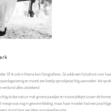
erk
der. Of ik ook in thema kon fotograferen. Ze wilde een fotoshoot voor haar
rjaardagsviering en moest een beetje sprookjesachtig aanvoelen. We sprak
 verstond alles uitstekend.
prachtig stukje natuur met groene paadjes en mooie plekjes tussen de bome
 Het meisje was nog in gewone kleding, maar haar moeder had een prachti
ens stond daar een klein sprookjesfiguurtje.