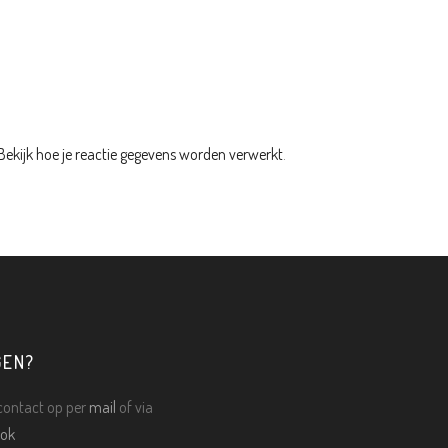
Bekijk hoe je reactie gegevens worden verwerkt
.
GEN?
ontact op per
mail
of via
ok