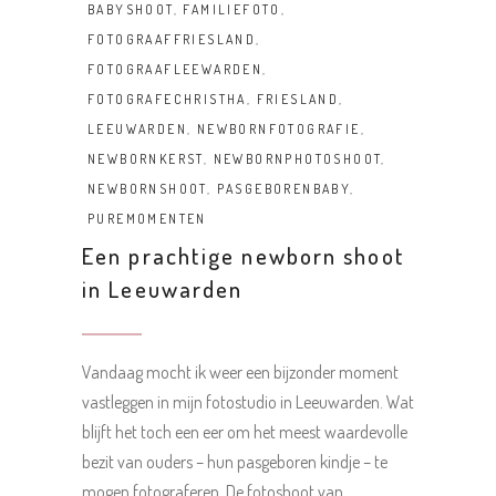
BABYSHOOT
,
FAMILIEFOTO
,
FOTOGRAAFFRIESLAND
,
FOTOGRAAFLEEWARDEN
,
FOTOGRAFECHRISTHA
,
FRIESLAND
,
LEEUWARDEN
,
NEWBORNFOTOGRAFIE
,
NEWBORNKERST
,
NEWBORNPHOTOSHOOT
,
NEWBORNSHOOT
,
PASGEBORENBABY
,
PUREMOMENTEN
Een prachtige newborn shoot
in Leeuwarden
Vandaag mocht ik weer een bijzonder moment
vastleggen in mijn fotostudio in Leeuwarden. Wat
blijft het toch een eer om het meest waardevolle
bezit van ouders – hun pasgeboren kindje – te
mogen fotograferen. De fotoshoot van