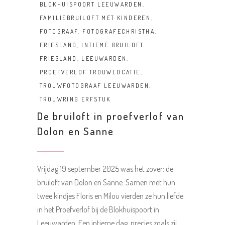
BLOKHUISPOORT LEEUWARDEN
,
FAMILIEBRUILOFT MET KINDEREN
,
FOTOGRAAF
,
FOTOGRAFECHRISTHA
,
FRIESLAND
,
INTIEME BRUILOFT
FRIESLAND
,
LEEUWARDEN
,
PROEFVERLOF TROUWLOCATIE
,
TROUWFOTOGRAAF LEEUWARDEN
,
TROUWRING ERFSTUK
De bruiloft in proefverlof van
Dolon en Sanne
Vrijdag 19 september 2025 was het zover: de
bruiloft van Dolon en Sanne. Samen met hun
twee kindjes Floris en Milou vierden ze hun liefde
in het Proefverlof bij de Blokhuispoort in
Leeuwarden. Een intieme dag, precies zoals zij