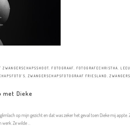
RT ZWANGERSCHAPSSHOOT
,
FOTOGRAAF
,
FOTOGRAFECHRISTHA
,
LEE
CHAPSFOTO’S
,
ZWANGERSCHAPSFOTOGRAAF FRIESLAND
,
ZWANGERS
o met Dieke
imlach op mijn gezicht en dat was zeker het geval toen Dieke mij appte.
n werk. Ze wilde