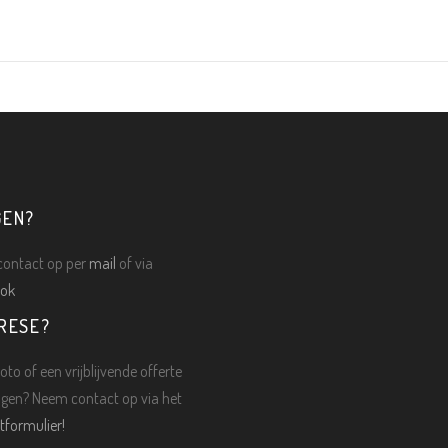
GEN?
ontact op per
mail
of via
ok
RESE?
oto of een vrijblijvende offerte
gen? Neem contact op via het
tformulier!