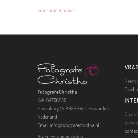
CONTINUE READING
VRA
Neem c
Facebo
FotografeChristha
KvK: 64756238
INTE
Hanenburg 44, 8926 KW, Leeuwarden,
Op de f
Nederland
aanvra
Email:
info@fotografechristha.nl
contac
Algemene voorwaarden