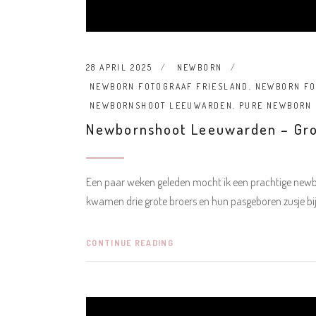
28 APRIL 2025
NEWBORN
NEWBORN FOTOGRAAF FRIESLAND
,
NEWBORN FO
NEWBORNSHOOT LEEUWARDEN
,
PURE NEWBORN
Newbornshoot Leeuwarden – Grot
Een paar weken geleden mocht ik een prachtige newbo
kwamen drie grote broers en hun pasgeboren zusje bi
CONTINUE READING