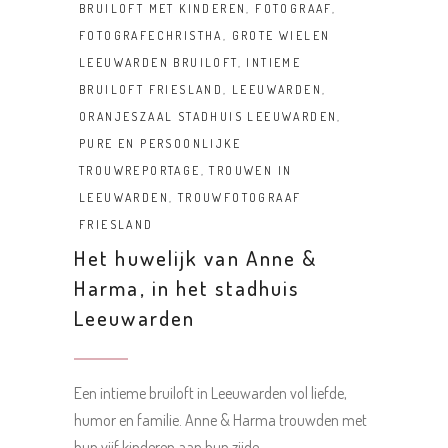
BRUILOFT MET KINDEREN
,
FOTOGRAAF
,
FOTOGRAFECHRISTHA
,
GROTE WIELEN
LEEUWARDEN BRUILOFT
,
INTIEME
BRUILOFT FRIESLAND
,
LEEUWARDEN
,
ORANJESZAAL STADHUIS LEEUWARDEN
,
PURE EN PERSOONLIJKE
TROUWREPORTAGE
,
TROUWEN IN
LEEUWARDEN
,
TROUWFOTOGRAAF
FRIESLAND
Het huwelijk van Anne &
Harma, in het stadhuis
Leeuwarden
Een intieme bruiloft in Leeuwarden vol liefde,
humor en familie. Anne & Harma trouwden met
hun vijf kinderen aan hun zijde.