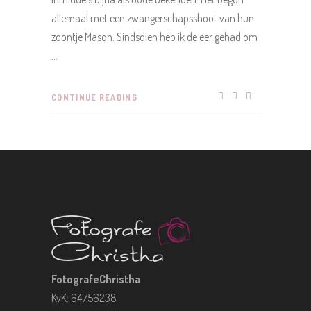
allemaal met een zwangerschapsshoot van hun
zoontje Mason. Sindsdien heb ik de eer gehad om
CONTINUE READING
FotografeChristha
KvK: 64756238