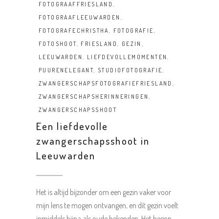
FOTOGRAAFFRIESLAND
,
FOTOGRAAFLEEUWARDEN
,
FOTOGRAFECHRISTHA
,
FOTOGRAFIE
,
FOTOSHOOT
,
FRIESLAND
,
GEZIN
,
LEEUWARDEN
,
LIEFDEVOLLEMOMENTEN
,
PUURENELEGANT
,
STUDIOFOTOGRAFIE
,
ZWANGERSCHAPSFOTOGRAFIEFRIESLAND
,
ZWANGERSCHAPSHERINNERINGEN
,
ZWANGERSCHAPSSHOOT
Een liefdevolle
zwangerschapsshoot in
Leeuwarden
Het is altijd bijzonder om een gezin vaker voor
mijn lens te mogen ontvangen, en dit gezin voelt
inmiddels bijna als oude bekenden. Het begon