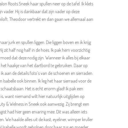
on Roots Sneek haar spullen neer op de tafel. Ik klets
 vader. Hij is dankbaar dat zijn vader op deze
bruiloft. Theodoor vertrekt en dan gaan we allemaal aan
r jurk en spullen liggen. Die liggen boven en ik krijg
zit half nog half in de hoes. Ik pak hem voorzichtig
oed dat deze nodig zijn. Wanneer ik alles bij elkaar
ik het haakje van het dartbord te gebruiken. Daar op
n ik aan de details foto’s van de schoenen en sierraden.
Isabelle ook binnen. Ik leg het haar sierraad voor de
 schaatsbaan. Het is echt enorm glad! Ik pak een
s, want niemand wilt hier natuurlijk uitglijden op
uty & Welness in Sneek ook aanwezig. Zij brengt een
ist had hier geen ervaring mee. Dit was alleen iets
 We haalde alles uit de kast, eyeliner, wimper kruller
n! Isabelle wordt geholpen door haar zus en moeder.