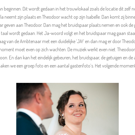
n beginnen. Dit wordt gedaan in het trouwlokaal zoals de locatie dit zel
a neemt zijn plaats en Theodoor wacht op zijn Isabelle. Dan komt zij binn
aar geven aan Theodoor. Dan mag het bruidspaar plaats nemen en ook de ga
se taal wordt gedaan. Het Ja-woord volgt en het bruidspaar mag gaan staa
ag van de Ambtenaar met een duidelijke ‘JA!’ en dan mag er door Theodoor
ment moet even op zich wachten. De muziek werkt even niet. Theodoor zi
efoon. En dan kan het eindelijk gebeuren, het bruidspaar, de getuigen en d
maken we een groep foto en een aantal gastenfoto’s. Het volgende momen