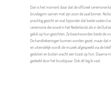
Dan is het moment daar dat de officieel ceremonie ka
bruidegom samen met zijn zoon de zaal binnen. Nickol
prachtig gezicht en wat bijzonder dat beide vaders h
ceremonie die zowel in het Nederlands als in de Duit
geluk op hun gezichten. Ze beantwoorden beide de vra
De handtekeningen kunnen worden gezet, maar dat mo
en uiteindelijk wordt de muziek afgespeeld via de tel
gesloten en buiten wacht een toast op hun. Daarna 
gedeeld door het bruidspaar. Ook dit leg ik vast.