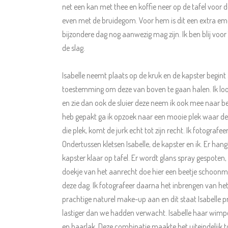
net een kan met thee en koffie neer op de tafel voor 
even met de bruidegom. Voor hem is dit een extra emot
bijzondere dag nog aanwezig mag zijn. Ik ben blij voor
de slag.
Isabelle neemt plaats op de kruk en de kapster begint a
toestemming om deze van boven te gaan halen. Ik loop 
en zie dan ook de sluier deze neem ik ook mee naar be
heb gepakt ga ik opzoek naar een mooie plek waar de ju
die plek, komt de jurk echt tot zijn recht. Ik fotograf
Ondertussen kletsen Isabelle, de kapster en ik. Er ha
kapster klaar op tafel. Er wordt glans spray gespoten
doekje van het aanrecht doe hier een beetje schoonmaak
deze dag. Ik fotografeer daarna het inbrengen van het
prachtige naturel make-up aan en dit staat Isabelle p
lastiger dan we hadden verwacht. Isabelle haar wimper
en haarlak. Deze combinatie maakte het uiteindelijk t