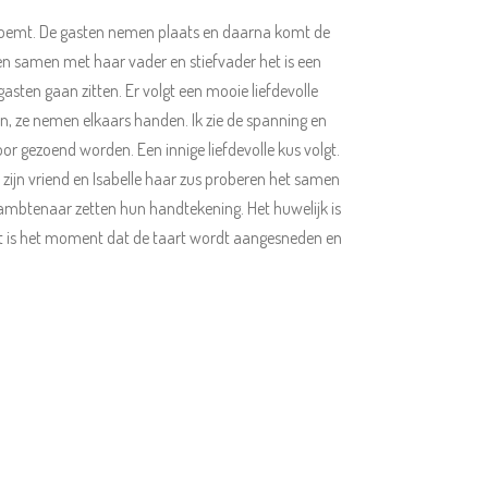
f noemt. De gasten nemen plaats en daarna komt de
en samen met haar vader en stiefvader het is een
sten gaan zitten. Er volgt een mooie liefdevolle
n, ze nemen elkaars handen. Ik zie de spanning en
 gezoend worden. Een innige liefdevolle kus volgt.
jn vriend en Isabelle haar zus proberen het samen
e ambtenaar zetten hun handtekening. Het huwelijk is
t is het moment dat de taart wordt aangesneden en