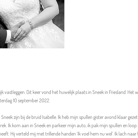
k vastleggen. Dit keer vond het huwelijk plaats in Sneek in Friesland. Het
aterdag 10 september 2022.
neek zijn bij de bruid Isabelle. Ik heb mijn spullen gister avond klaar gezet
vertrek. Ik kom aan in Sneek en parkeer mijn auto, ik pak mijn spullen en loo
heeft. Hij verteld mij met trillende handen ‘Ik voel hem nu wel’. Ik lach n