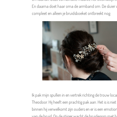
En daarna doet haar oma de armband om. De sluier wor
compleet en alleen je bruidsboeket ontbreekt nog.
Ik pak mijn spullen in en vertrek richting de trouw lo
Theodoor. Hij heeft een prachtig pak aan. Het is is nie
binnen hij verwelkomt zijn ouders en er is een emotion
van de bruid. Op de stijger wacht de bruidegom met het 