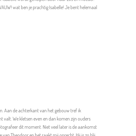
WAUW! wat ben je prachtig Isabelle! Je bent helemaal
nen. Aan de achterkant van het gebouw tref ik
icht valt. We kletsen even en dan komen zijn ouders
fotografeer dit moment. Niet veel later is de aankomst
 van Theodoor en het raakt mij oprecht. Hij is zo blij