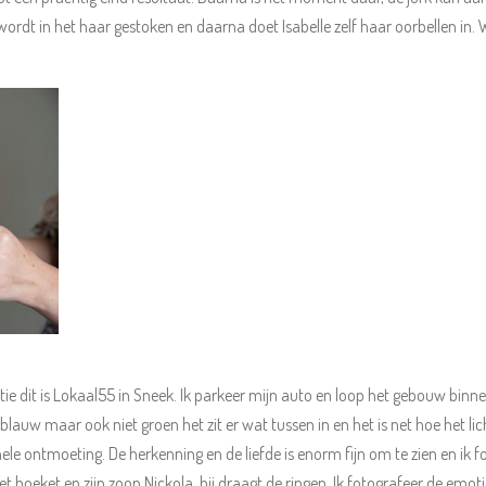
dt in het haar gestoken en daarna doet Isabelle zelf haar oorbellen in. 
catie dit is Lokaal55 in Sneek. Ik parkeer mijn auto en loop het gebouw bin
t blauw maar ook niet groen het zit er wat tussen in en het is net hoe het l
ele ontmoeting. De herkenning en de liefde is enorm fijn om te zien en ik 
boeket en zijn zoon Nickola, hij draagt de ringen. Ik fotografeer de emotie