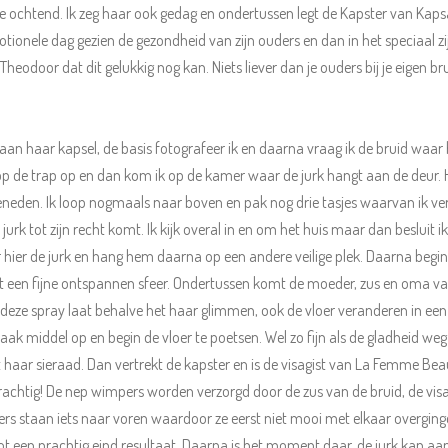
de ochtend. Ik zeg haar ook gedag en ondertussen legt de Kapster van Kapsal
ionele dag gezien de gezondheid van zijn ouders en dan in het speciaal zijn
 Theodoor dat dit gelukkig nog kan. Niets liever dan je ouders bij je eigen 
an haar kapsel, de basis fotografeer ik en daarna vraag ik de bruid waar haa
de trap op en dan kom ik op de kamer waar de jurk hangt aan de deur. Hij 
neden. Ik loop nogmaals naar boven en pak nog drie tasjes waarvan ik verm
rk tot zijn recht komt. Ik kijk overal in en om het huis maar dan besluit 
eer hier de jurk en hang hem daarna op een andere veilige plek. Daarna begi
ngt een fijne ontspannen sfeer. Ondertussen komt de moeder, zus en oma van 
, deze spray laat behalve het haar glimmen, ook de vloer veranderen in een
 middel op en begin de vloer te poetsen. Wel zo fijn als de gladheid weg i
 haar sieraad. Dan vertrekt de kapster en is de visagist van La Femme Bea
rachtig! De nep wimpers worden verzorgd door de zus van de bruid, de visag
s staan iets naar voren waardoor ze eerst niet mooi met elkaar overgingen.
ot een prachtig eind resultaat. Daarna is het moment daar, de jurk kan aa