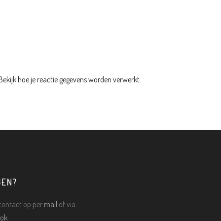
Bekijk hoe je reactie gegevens worden verwerkt
.
GEN?
ontact op per
mail
of via
ok