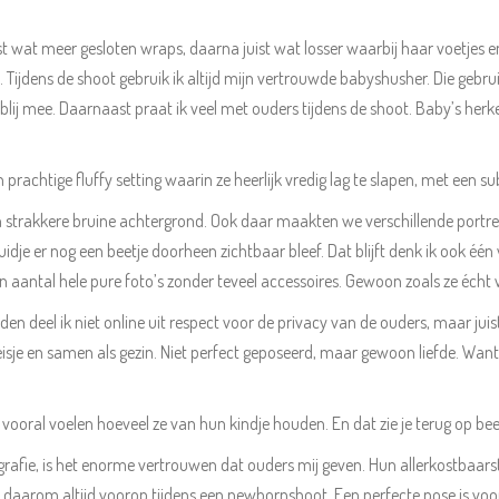
 wat meer gesloten wraps, daarna juist wat losser waarbij haar voetjes en
 Tijdens de shoot gebruik ik altijd mijn vertrouwde babyshusher. Die gebruik 
lij mee. Daarnaast praat ik veel met ouders tijdens de shoot. Baby’s herk
prachtige fluffy setting waarin ze heerlijk vredig lag te slapen, met een su
 strakkere bruine achtergrond. Ook daar maakten we verschillende portr
dje er nog een beetje doorheen zichtbaar bleef. Dat blijft denk ik ook één
aantal hele pure foto’s zonder teveel accessoires. Gewoon zoals ze écht 
en deel ik niet online uit respect voor de privacy van de ouders, maar juis
je en samen als gezin. Niet perfect geposeerd, maar gewoon liefde. Want 
ze vooral voelen hoeveel ze van hun kindje houden. En dat zie je terug op bee
fie, is het enorme vertrouwen dat ouders mij geven. Hun allerkostbaarste bez
aan daarom altijd voorop tijdens een newbornshoot. Een perfecte pose is vo