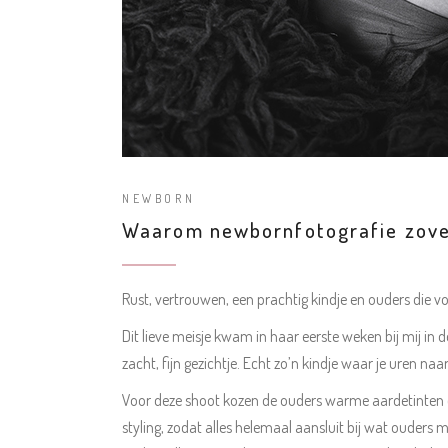
NEWBORN
Waarom newbornfotografie zovee
Rust, vertrouwen, een prachtig kindje en ouders die 
Dit lieve meisje kwam in haar eerste weken bij mij in
zacht, fijn gezichtje. Echt zo’n kindje waar je uren naar
Voor deze shoot kozen de ouders warme aardetinten en 
styling, zodat alles helemaal aansluit bij wat ouders 