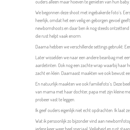
ouders alleen maar hoeven te genieten van hun baby.
We begonnen deze shoot met ingebakerde foto’s. Eerst
heerlijk, omdat het een veilig en geborgen gevoel geeft.
newbornshoots en daar ben ik nog steeds ontzettend b
die rust helpt vaak enorm.
Daarna hebben we verschillende settings gebruikt. Een 
Later wisselden we naar een andere beanbag met een
aardetinten. Ook nog een zachte wrap waarbij haar hui
zacht en klein. Daarnaast maakten we ook bewust een 
En natuurlijk maakten we ook familiefoto’s. Deze beeld
van mama met haar dochter, papa met zijn kleine meis
probeer vast te leggen.
Ik geef ouders eigenlijk niet echt opdrachten. Ik laat 
Wat ik persoonlijk zo bijzonder vind aan newbornfotogra
iedere keer weer heel speciaal. Veiligheid en rust st