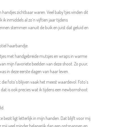
 handjes zichtbaar waren. Veel baby’tjes vinden dit
ik inmiddels al zo’n vijftien jaar tijdens
ennen stemmen vanuit de buik en juist dat geluid en
btiel haarbandje.
etjes met handgebreide mutsjes en wraps in warme
 van mijn favoriete beelden van deze shoot. Zo puur,
was in deze eerste dagen van haar leven.
t die foto’s blijven vaak het meest waardevol. Foto’s
dat is ook precies wat ik tijdens een newbornshoot
ld.
it ligt letterlijk in mijn handen. Dat blijft voor mij
or mij veel minder belangrijk dan een ontspannen en