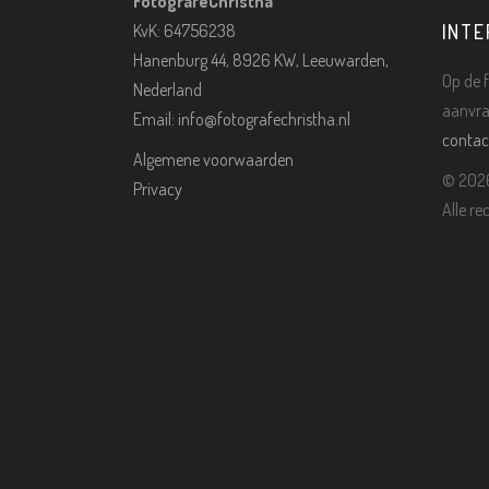
FotografeChristha
KvK: 64756238
INTE
Hanenburg 44, 8926 KW, Leeuwarden,
Op de f
Nederland
aanvra
Email:
info@fotografechristha.nl
contac
Algemene voorwaarden
©
2026
Privacy
Alle r