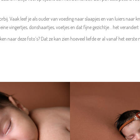
ij. Vaak leef je als ouder van voeding naar slaapjes en van luiers naar kn
leine vingertjes, donshaartjes, voetjes en dat fijne gezichtje… het verandert
kijken naar deze foto’s? Dat ze kan zien hoeveel liefde er al vanaf het eers