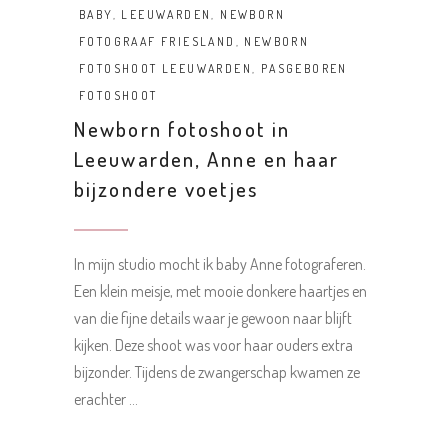
BABY
,
LEEUWARDEN
,
NEWBORN
FOTOGRAAF FRIESLAND
,
NEWBORN
FOTOSHOOT LEEUWARDEN
,
PASGEBOREN
FOTOSHOOT
Newborn fotoshoot in
Leeuwarden, Anne en haar
bijzondere voetjes
In mijn studio mocht ik baby Anne fotograferen.
Een klein meisje, met mooie donkere haartjes en
van die fijne details waar je gewoon naar blijft
kijken. Deze shoot was voor haar ouders extra
bijzonder. Tijdens de zwangerschap kwamen ze
erachter