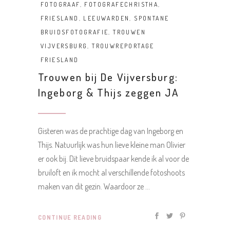
FOTOGRAAF
,
FOTOGRAFECHRISTHA
,
FRIESLAND
,
LEEUWARDEN
,
SPONTANE
BRUIDSFOTOGRAFIE
,
TROUWEN
VIJVERSBURG
,
TROUWREPORTAGE
FRIESLAND
Trouwen bij De Vijversburg:
Ingeborg & Thijs zeggen JA
Gisteren was de prachtige dag van Ingeborg en
Thijs. Natuurlijk was hun lieve kleine man Olivier
er ook bij. Dit lieve bruidspaar kende ik al voor de
bruiloft en ik mocht al verschillende fotoshoots
maken van dit gezin. Waardoor ze
CONTINUE READING