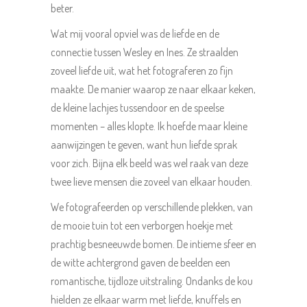
beter.
Wat mij vooral opviel was de liefde en de
connectie tussen Wesley en Ines. Ze straalden
zoveel liefde uit, wat het fotograferen zo fijn
maakte. De manier waarop ze naar elkaar keken,
de kleine lachjes tussendoor en de speelse
momenten – alles klopte. Ik hoefde maar kleine
aanwijzingen te geven, want hun liefde sprak
voor zich. Bijna elk beeld was wel raak van deze
twee lieve mensen die zoveel van elkaar houden.
We fotografeerden op verschillende plekken, van
de mooie tuin tot een verborgen hoekje met
prachtig besneeuwde bomen. De intieme sfeer en
de witte achtergrond gaven de beelden een
romantische, tijdloze uitstraling. Ondanks de kou
hielden ze elkaar warm met liefde, knuffels en