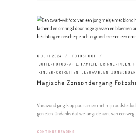
6 JUNI 2024
FOTOSHOOT
BUITENFOTOGRAFIE
,
FAMILIEHERINNERINGEN
,
F
KINDERPORTRETTEN
,
LEEUWARDEN
,
ZONSONDE
Magische Zonsondergang Fotosh
Vanavond ging ik op pad samen met mijn oudste doch
genieten. Ondanks dat we langs de kant van een weg
CONTINUE READING