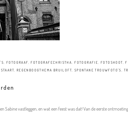
'S
,
FOTOGRAAF
,
FOTOGRAFECHRISTHA
,
FOTOGRAFIE
,
FOTOSHOOT
,
F
STAART
,
REGENBOOGTHEMA BRUILOFT
,
SPONTANE TROUWFOTO'S
,
T
arden
 en Sabine vastleggen, en wat een feest was dat! Van de eerste ontmoeting tot