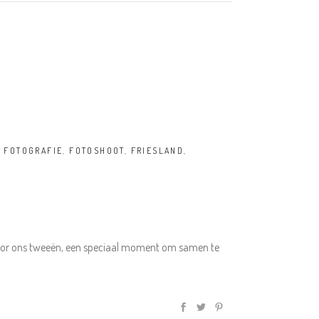
,
FOTOGRAFIE
,
FOTOSHOOT
,
FRIESLAND
,
voor ons tweeën, een speciaal moment om samen te