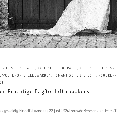
,
BRUIDSFOTOGRAFIE
,
BRUILOFT FOTOGRAFIE
,
BRUILOFT FRIESLAN
OUWCEREMONIE
,
LEEUWARDEN
,
ROMANTISCHE BRUILOFT
,
ROODKERK
OFT
Een Prachtige DagBruiloft roodkerk
geweldig! Eindelijk! Vandaag 22 juni 2024 trouwde Rene en Jantiene. Zij in 