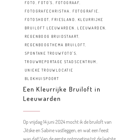
FOTO
,
FOTO'S
,
FOTOGRAAF
,
FOTOGRAFECHRISTHA
,
FOTOGRAFIE
,
FOTOSHOOT
,
FRIESLAND
,
KLEURRIJKE
BRUILOFT LEEUWARDEN
,
LEEUWARDEN
,
REGENBOOG BRUIDSTAART
,
REGENBOOGTHEMA BRUILOFT
,
SPONTANE TROUWFOTO'S
,
TROUWREPORTAGE STADSCENTRUM
,
UNIEKE TROUWLOCATIE
BLOKHUISPOORT
Een Kleurrijke Bruiloft in
Leeuwarden
Op vrijdag 14 juni 2024 mocht ik de bruiloft van
Jitske en Sabine vastleggen, en wat een feest
was dat! Van de eerste ontmoeting tot de laatste