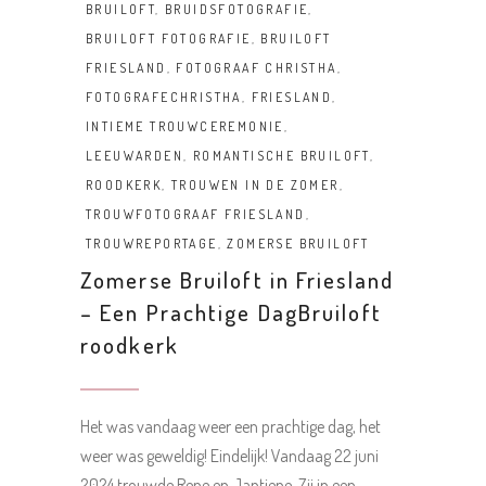
BRUILOFT
,
BRUIDSFOTOGRAFIE
,
BRUILOFT FOTOGRAFIE
,
BRUILOFT
FRIESLAND
,
FOTOGRAAF CHRISTHA
,
FOTOGRAFECHRISTHA
,
FRIESLAND
,
INTIEME TROUWCEREMONIE
,
LEEUWARDEN
,
ROMANTISCHE BRUILOFT
,
ROODKERK
,
TROUWEN IN DE ZOMER
,
TROUWFOTOGRAAF FRIESLAND
,
TROUWREPORTAGE
,
ZOMERSE BRUILOFT
Zomerse Bruiloft in Friesland
– Een Prachtige DagBruiloft
roodkerk
Het was vandaag weer een prachtige dag, het
weer was geweldig! Eindelijk! Vandaag 22 juni
2024 trouwde Rene en Jantiene. Zij in een