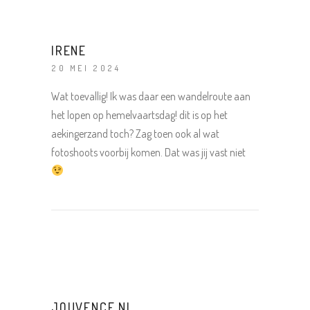
IRENE
20 MEI 2024
Wat toevallig! Ik was daar een wandelroute aan
het lopen op hemelvaartsdag! dit is op het
aekingerzand toch? Zag toen ook al wat
fotoshoots voorbij komen. Dat was jij vast niet
JOUVENCE.NL