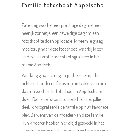
Familie fotoshoot Appelscha
Zaterdag was het een prachtige dag met een
heerlijk zonnetje, een geweldige dag om een
fotoshoot te doen op locatie. Ik neem je graag
mee terug naar deze fotoshoot, waarbij ik een
liefdevolle familie mocht fotograferen in het
mooie Appelscha.
Vandaag ging ik vroeg op pad, eerder op de
ochtend had ik een fotoshoot in Bakkeveen om
daarna een familie fotoshoot in Appelscha te
doen. Dat is de fotoshoot die ik hier met jullie
deel. Ik fotografeerde de familie op hun favoriete
plek. De wens van de moeder van deze familie.
Hun kinderen hebben hier altijd gespeeld in het
zand in de bomen geklommen. Een fijne plek om