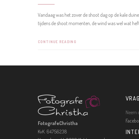
Vandaag was het zover de shoot dag op de kale duine
tijdens de shoot momenten, de wind was wel wat hef
CONTINUE READING
VRA
Neem c
Facebo
FotografeChristha
KvK: 64756238
INTE