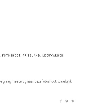
E
,
FOTOSHOOT
,
FRIESLAND
,
LEEUWARDEN
je graag mee terug naar deze fotoshoot, waarbij ik