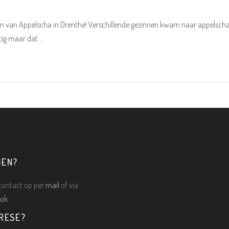
n van Appelscha in Drenthe! Verschillende gezinnen kwam naar appelscha 
tig maar dat
GEN?
ontact op per
mail
of via
ok
RESE?