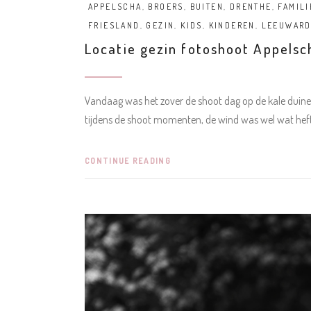
APPELSCHA
,
BROERS
,
BUITEN
,
DRENTHE
,
FAMILI
FRIESLAND
,
GEZIN
,
KIDS
,
KINDEREN
,
LEEUWAR
Locatie gezin fotoshoot Appelsc
Vandaag was het zover de shoot dag op de kale duine
tijdens de shoot momenten, de wind was wel wat hef
CONTINUE READING