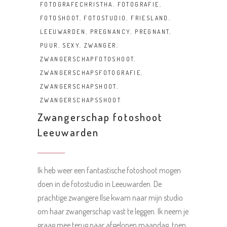
FOTOGRAFECHRISTHA
,
FOTOGRAFIE
,
FOTOSHOOT
,
FOTOSTUDIO
,
FRIESLAND
,
LEEUWARDEN
,
PREGNANCY
,
PREGNANT
,
PUUR
,
SEXY
,
ZWANGER
,
ZWANGERSCHAPFOTOSHOOT
,
ZWANGERSCHAPSFOTOGRAFIE
,
ZWANGERSCHAPSHOOT
,
ZWANGERSCHAPSSHOOT
Zwangerschap fotoshoot
Leeuwarden
Ik heb weer een fantastische fotoshoot mogen
doen in de fotostudio in Leeuwarden. De
prachtige zwangere Ilse kwam naar mijn studio
om haar zwangerschap vast te leggen. Ik neem je
graag mee terug naar afgelopen maandag, toen