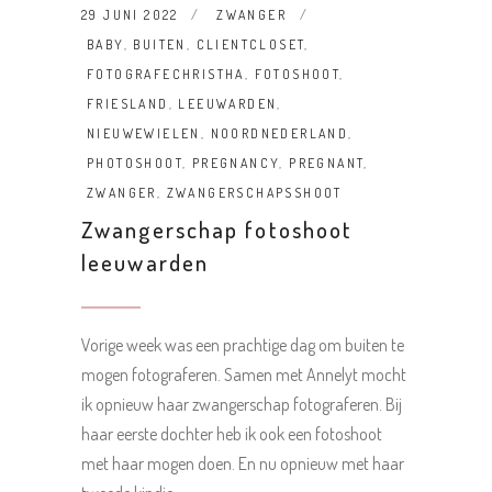
29 JUNI 2022
ZWANGER
BABY
,
BUITEN
,
CLIENTCLOSET
,
FOTOGRAFECHRISTHA
,
FOTOSHOOT
,
FRIESLAND
,
LEEUWARDEN
,
NIEUWEWIELEN
,
NOORDNEDERLAND
,
PHOTOSHOOT
,
PREGNANCY
,
PREGNANT
,
ZWANGER
,
ZWANGERSCHAPSSHOOT
Zwangerschap fotoshoot
leeuwarden
Vorige week was een prachtige dag om buiten te
mogen fotograferen. Samen met Annelyt mocht
ik opnieuw haar zwangerschap fotograferen. Bij
haar eerste dochter heb ik ook een fotoshoot
met haar mogen doen. En nu opnieuw met haar