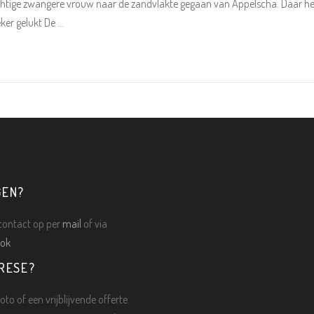
htige zwangere vrouw naar de zandvlakte gegaan van Appelscha. Daar he
eker gelukt De
GEN?
ontact op per
mail
of via
ok
RESE?
oto of een vrijblijvende offerte