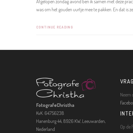
Afgelopen zondag avond ben ik samen met deze prac
was om het gouden uurtje mee te pakken. En dat is z
CONTINUE READING
VRA
Neem c
Facebo
FotografeChristha
KvK: 64756238
INTE
Hanenburg 44, 8926 KW, Leeuwarden,
Op de f
Nederland