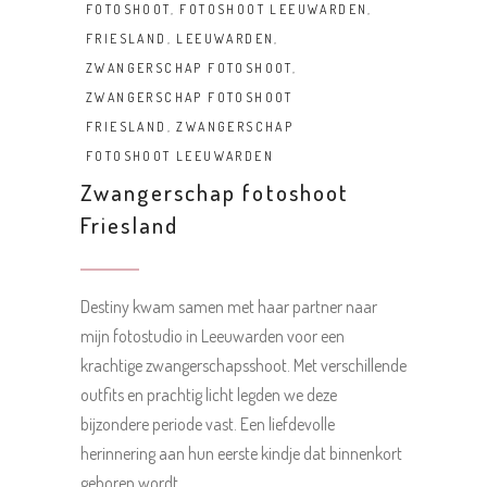
FOTOSHOOT
,
FOTOSHOOT LEEUWARDEN
,
FRIESLAND
,
LEEUWARDEN
,
ZWANGERSCHAP FOTOSHOOT
,
ZWANGERSCHAP FOTOSHOOT
FRIESLAND
,
ZWANGERSCHAP
FOTOSHOOT LEEUWARDEN
Zwangerschap fotoshoot
Friesland
Destiny kwam samen met haar partner naar
mijn fotostudio in Leeuwarden voor een
krachtige zwangerschapsshoot. Met verschillende
outfits en prachtig licht legden we deze
bijzondere periode vast. Een liefdevolle
herinnering aan hun eerste kindje dat binnenkort
geboren wordt.