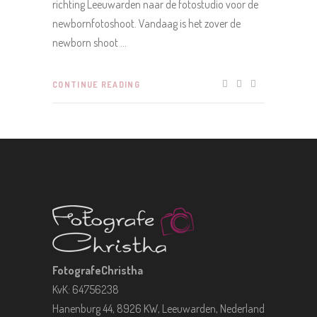
richting Leeuwarden naar de fotostudio voor de
newbornfotoshoot. Vandaag is het zover de
newborn shoot
CONTINUE READING
FotografeChristha
KvK: 64756238
Hanenburg 44, 8926 KW, Leeuwarden, Nederland