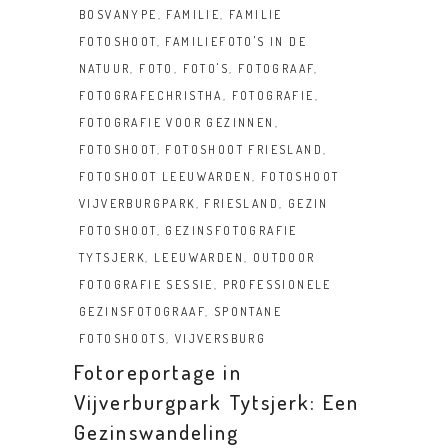
BOSVANYPE
,
FAMILIE
,
FAMILIE
FOTOSHOOT
,
FAMILIEFOTO'S IN DE
NATUUR
,
FOTO
,
FOTO'S
,
FOTOGRAAF
,
FOTOGRAFECHRISTHA
,
FOTOGRAFIE
,
FOTOGRAFIE VOOR GEZINNEN
,
FOTOSHOOT
,
FOTOSHOOT FRIESLAND
,
FOTOSHOOT LEEUWARDEN
,
FOTOSHOOT
VIJVERBURGPARK
,
FRIESLAND
,
GEZIN
FOTOSHOOT
,
GEZINSFOTOGRAFIE
TYTSJERK
,
LEEUWARDEN
,
OUTDOOR
FOTOGRAFIE SESSIE
,
PROFESSIONELE
GEZINSFOTOGRAAF
,
SPONTANE
FOTOSHOOTS
,
VIJVERSBURG
Fotoreportage in
Vijverburgpark Tytsjerk: Een
Gezinswandeling