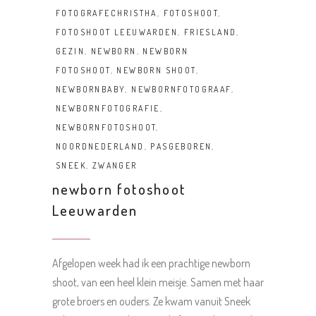
FOTOGRAFECHRISTHA
,
FOTOSHOOT
,
FOTOSHOOT LEEUWARDEN
,
FRIESLAND
,
GEZIN
,
NEWBORN
,
NEWBORN
FOTOSHOOT
,
NEWBORN SHOOT
,
NEWBORNBABY
,
NEWBORNFOTOGRAAF
,
NEWBORNFOTOGRAFIE
,
NEWBORNFOTOSHOOT
,
NOORDNEDERLAND
,
PASGEBOREN
,
SNEEK
,
ZWANGER
newborn fotoshoot
Leeuwarden
Afgelopen week had ik een prachtige newborn
shoot, van een heel klein meisje. Samen met haar
grote broers en ouders. Ze kwam vanuit Sneek