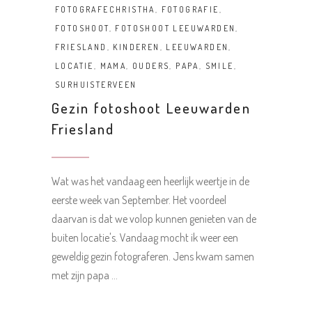
FOTOGRAFECHRISTHA
,
FOTOGRAFIE
,
FOTOSHOOT
,
FOTOSHOOT LEEUWARDEN
,
FRIESLAND
,
KINDEREN
,
LEEUWARDEN
,
LOCATIE
,
MAMA
,
OUDERS
,
PAPA
,
SMILE
,
SURHUISTERVEEN
Gezin fotoshoot Leeuwarden
Friesland
Wat was het vandaag een heerlijk weertje in de
eerste week van September. Het voordeel
daarvan is dat we volop kunnen genieten van de
buiten locatie's. Vandaag mocht ik weer een
geweldig gezin fotograferen. Jens kwam samen
met zijn papa