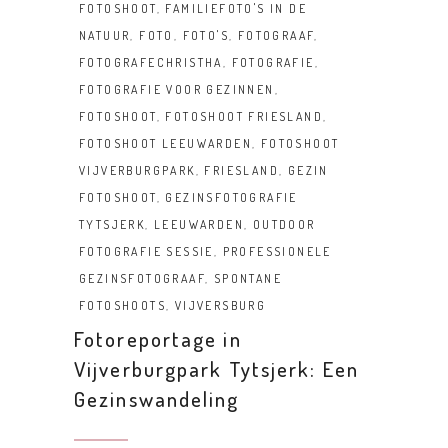
FOTOSHOOT
,
FAMILIEFOTO'S IN DE
NATUUR
,
FOTO
,
FOTO'S
,
FOTOGRAAF
,
FOTOGRAFECHRISTHA
,
FOTOGRAFIE
,
FOTOGRAFIE VOOR GEZINNEN
,
FOTOSHOOT
,
FOTOSHOOT FRIESLAND
,
FOTOSHOOT LEEUWARDEN
,
FOTOSHOOT
VIJVERBURGPARK
,
FRIESLAND
,
GEZIN
FOTOSHOOT
,
GEZINSFOTOGRAFIE
TYTSJERK
,
LEEUWARDEN
,
OUTDOOR
FOTOGRAFIE SESSIE
,
PROFESSIONELE
GEZINSFOTOGRAAF
,
SPONTANE
FOTOSHOOTS
,
VIJVERSBURG
Fotoreportage in
Vijverburgpark Tytsjerk: Een
Gezinswandeling