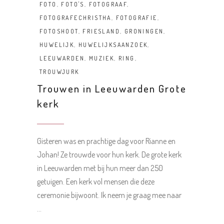
FOTO
,
FOTO'S
,
FOTOGRAAF
,
FOTOGRAFECHRISTHA
,
FOTOGRAFIE
,
FOTOSHOOT
,
FRIESLAND
,
GRONINGEN
,
HUWELIJK
,
HUWELIJKSAANZOEK
,
LEEUWARDEN
,
MUZIEK
,
RING
,
TROUWJURK
Trouwen in Leeuwarden Grote
kerk
Gisteren was en prachtige dag voor Rianne en
Johan! Ze trouwde voor hun kerk. De grote kerk
in Leeuwarden met bij hun meer dan 250
getuigen. Een kerk vol mensen die deze
ceremonie bijwoont. Ik neem je graag mee naar