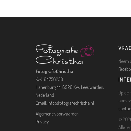
VRA
Neem c
Facebo
FotografeChristha
KvK: 64756238
INTE
Hanenburg 44, 8926 KW, Leeuwarden,
Op de f
Nederland
aanvra
Email:
info@fotografechristha.nl
contac
Algemene voorwaarden
©
2026
Privacy
Alle r