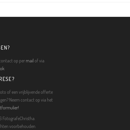
GEN?
ontact op per
mail
of via
ok
RESE?
oto of een vrijblijvende offerte
gen? Neem contact op via het
tformulier!
 FotografeChristha.
echten voorbehouden.