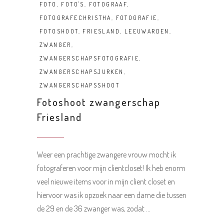
FOTO
,
FOTO'S
,
FOTOGRAAF
,
FOTOGRAFECHRISTHA
,
FOTOGRAFIE
,
FOTOSHOOT
,
FRIESLAND
,
LEEUWARDEN
,
ZWANGER
,
ZWANGERSCHAPSFOTOGRAFIE
,
ZWANGERSCHAPSJURKEN
,
ZWANGERSCHAPSSHOOT
Fotoshoot zwangerschap
Friesland
Weer een prachtige zwangere vrouw mocht ik
fotograferen voor mijn clientcloset! Ik heb enorm
veel nieuwe items voor in mijn client closet en
hiervoor was ik opzoek naar een dame die tussen
de 29 en de 36 zwanger was, zodat