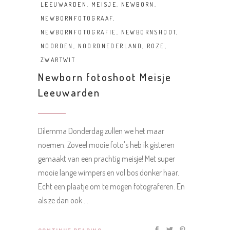
LEEUWARDEN
,
MEISJE
,
NEWBORN
,
NEWBORNFOTOGRAAF
,
NEWBORNFOTOGRAFIE
,
NEWBORNSHOOT
,
NOORDEN
,
NOORDNEDERLAND
,
ROZE
,
ZWARTWIT
Newborn fotoshoot Meisje
Leeuwarden
Dilemma Donderdag zullen we het maar
noemen. Zoveel mooie foto's heb ik gisteren
gemaakt van een prachtig meisje! Met super
mooie lange wimpers en vol bos donker haar.
Echt een plaatje om te mogen fotograferen. En
als ze dan ook