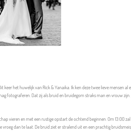
it keer het huwelijk van Rick & Yanaika. Ik ken deze twee lieve mensen al ee
ag fotograferen. Dat zij als bruid en bruidegom straks man en vrouw zijn.
schap vieren en met een rustige opstart de ochtend beginnen. Om 13:00 zal i
te vroeg dan te laat. De bruid ziet er stralend uit en een prachtig bruidsmei