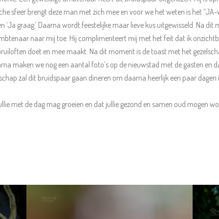
astische sfeer brengt deze man met zich mee en voor we het weten is het “
 ‘Ja graag.’ Daarna wordt feestelijke maar lieve kus uitgewisseld. Na di
enaar naar mij toe. Hij complimenteert mij met het feit dat ik onzichtb
ruiloften doet en mee maakt. Na dit moment is de toast met het gezelsch
rna maken we nog een aantal foto’s op de nieuwstad met de gasten en daa
schap zal dit bruidspaar gaan dineren om daarna heerlijk een paar dagen i
at jullie met de dag mag groeien en dat jullie gezond en samen oud mogen wor