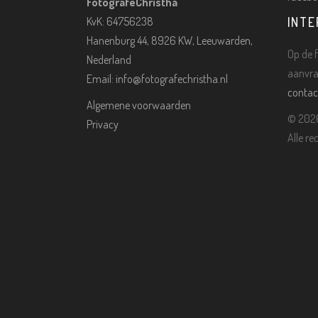
FotografeChristha
KvK: 64756238
INTE
Hanenburg 44, 8926 KW, Leeuwarden,
Op de f
Nederland
aanvra
Email:
info@fotografechristha.nl
contac
Algemene voorwaarden
©
2026
Privacy
Alle r