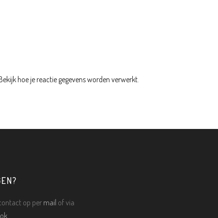
Bekijk hoe je reactie gegevens worden verwerkt
.
GEN?
ontact op per
mail
of via
ok