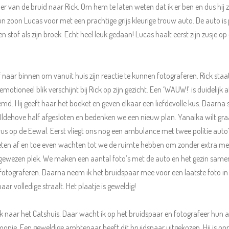
r van de bruid naar Rick. Om hem te laten weten dat ik er ben en dus hij
un zoon Lucas voor met een prachtige grijs kleurige trouw auto. De auto i
n stof als zijn broek. Echt heel leuk gedaan! Lucas haalt eerst zijn zusje op
zelf naar binnen om vanuit huis zijn reactie te kunnen fotograferen. Rick 
ioneel blik verschijnt bij Rick op zijn gezicht. Een ‘WAUW!’ is duidelijk af 
emd. Hij geeft haar het boeket en geven elkaar een liefdevolle kus. Daarna
ldehove half afgesloten en bedenken we een nieuw plan. Yanaika wilt graa
us op de Eewal. Eerst vliegt ons nog een ambulance met twee politie auto’s
oeten af en toe even wachten tot we de ruimte hebben om zonder extra m
ngewezen plek. We maken een aantal foto’s met de auto en het gezin sam
e fotograferen. Daarna neem ik het bruidspaar mee voor een laatste foto in
r volledige straalt. Het plaatje is geweldig!
ik naar het Catshuis. Daar wacht ik op het bruidspaar en fotografeer hu
emonie. Een geweldige ambtenaar heeft dit bruidspaar uitgekozen. Hij is opr