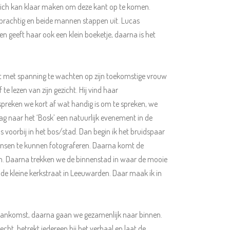
 zich kan klaar maken om deze kant op te komen.
s prachtig en beide mannen stappen uit. Lucas
 en geeft haar ook een klein boeketje, daarna is het
staat met spanning te wachten op zijn toekomstige vrouw
te lezen van zijn gezicht. Hij vind haar
 spreken we kort af wat handig is om te spreken, we
g naar het ‘Bosk’ een natuurlijk evenement in de
 voorbij in het bos/stad. Dan begin ik het bruidspaar
ensen te kunnen fotograferen. Daarna komt de
en. Daarna trekken we de binnenstad in waar de mooie
 de kleine kerkstraat in Leeuwarden. Daar maak ik in
n aankomst, daarna gaan we gezamenlijk naar binnen.
echt, betrekt iedereen bij het verhaal en laat de