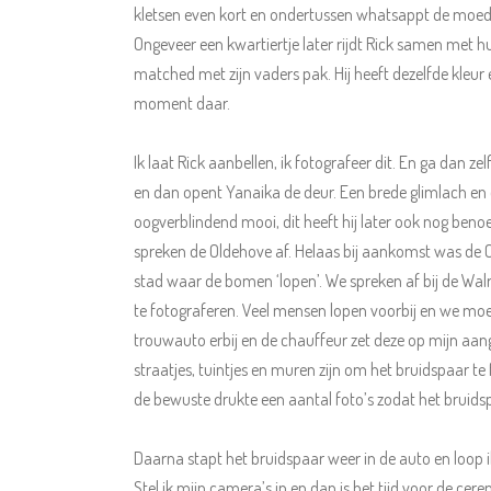
kletsen even kort en ondertussen whatsappt de moede
Ongeveer een kwartiertje later rijdt Rick samen met h
matched met zijn vaders pak. Hij heeft dezelfde kleur e
moment daar.
Ik laat Rick aanbellen, ik fotografeer dit. En ga dan 
en dan opent Yanaika de deur. Een brede glimlach en emot
oogverblindend mooi, dit heeft hij later ook nog beno
spreken de Oldehove af. Helaas bij aankomst was de O
stad waar de bomen ‘lopen’. We spreken af bij de Walr
te fotograferen. Veel mensen lopen voorbij en we m
trouwauto erbij en de chauffeur zet deze op mijn aa
straatjes, tuintjes en muren zijn om het bruidspaar t
de bewuste drukte een aantal foto’s zodat het bruidspaa
Daarna stapt het bruidspaar weer in de auto en loop 
Stel ik mijn camera’s in en dan is het tijd voor de cer