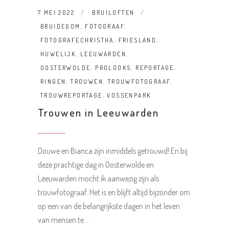
7 MEI 2022
BRUILOFTEN
BRUIDEGOM
,
FOTOGRAAF
,
FOTOGRAFECHRISTHA
,
FRIESLAND
,
HUWELIJK
,
LEEUWARDEN
,
OOSTERWOLDE
,
PROLOOKS
,
REPORTAGE
,
RINGEN
,
TROUWEN
,
TROUWFOTOGRAAF
,
TROUWREPORTAGE
,
VOSSENPARK
Trouwen in Leeuwarden
Douwe en Bianca zijn inmiddels getrouwd! En bij
deze prachtige dag in Oosterwolde en
Leeuwarden mocht ik aanwezig zijn als
trouwfotograaf. Het is en blijft altijd bijzonder om
op een van de belangrijkste dagen in het leven
van mensen te