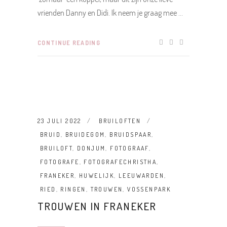
vrienden Danny en Didi. Ik neem je graag mee
CONTINUE READING
23 JULI 2022
BRUILOFTEN
BRUID
,
BRUIDEGOM
,
BRUIDSPAAR
,
BRUILOFT
,
DONJUM
,
FOTOGRAAF
,
FOTOGRAFE
,
FOTOGRAFECHRISTHA
,
FRANEKER
,
HUWELIJK
,
LEEUWARDEN
,
RIED
,
RINGEN
,
TROUWEN
,
VOSSENPARK
TROUWEN IN FRANEKER