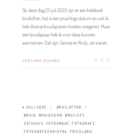
Op deze dag 22 juli 2022 zijn er een heleboel
bruiloften, het is een prachtige datum en ook ik
heb diverse bruidsparen moeten weigeren. Maar
een bruidspaar heb ik voor deze kunnen
aannamen. Dat zijn Jannie en Rudy, zei waren
CONTINUE READING
4 JULI 2022
BRUILOFTEN
BRUID
,
BRUIDEGOM
,
BRUILOFT
,
CATSHUIS
,
FOTOGRAAF
,
FOTOGRAFE
,
FOTOGRAFECHRISTHA
,
FRIESLAND
,