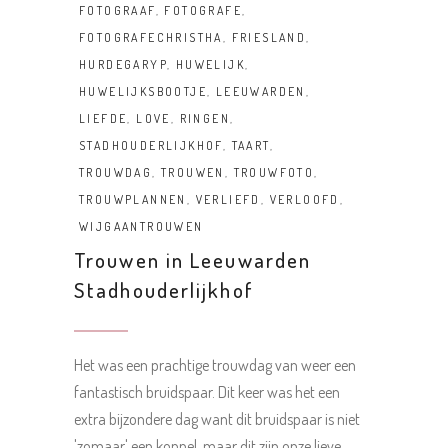
FOTOGRAAF
,
FOTOGRAFE
,
FOTOGRAFECHRISTHA
,
FRIESLAND
,
HURDEGARYP
,
HUWELIJK
,
HUWELIJKSBOOTJE
,
LEEUWARDEN
,
LIEFDE
,
LOVE
,
RINGEN
,
STADHOUDERLIJKHOF
,
TAART
,
TROUWDAG
,
TROUWEN
,
TROUWFOTO
,
TROUWPLANNEN
,
VERLIEFD
,
VERLOOFD
,
WIJGAANTROUWEN
Trouwen in Leeuwarden
Stadhouderlijkhof
Het was een prachtige trouwdag van weer een
fantastisch bruidspaar. Dit keer was het een
extra bijzondere dag want dit bruidspaar is niet
'zomaar' een koppel, maar dit zijn onze lieve