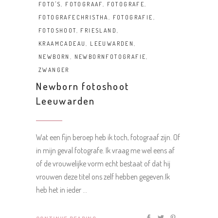
FOTO'S
,
FOTOGRAAF
,
FOTOGRAFE
,
FOTOGRAFECHRISTHA
,
FOTOGRAFIE
,
FOTOSHOOT
,
FRIESLAND
,
KRAAMCADEAU
,
LEEUWARDEN
,
NEWBORN
,
NEWBORNFOTOGRAFIE
,
ZWANGER
Newborn fotoshoot
Leeuwarden
Wat een fijn beroep heb ik toch, fotograaf zijn. Of
in mijn geval fotografe. Ik vraag me wel eens af
of de vrouwelijke vorm echt bestaat of dat hij
vrouwen deze titel ons zelf hebben gegeven.Ik
heb het in ieder