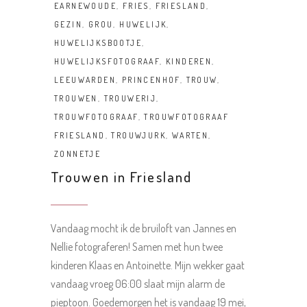
EARNEWOUDE
,
FRIES
,
FRIESLAND
,
GEZIN
,
GROU
,
HUWELIJK
,
HUWELIJKSBOOTJE
,
HUWELIJKSFOTOGRAAF
,
KINDEREN
,
LEEUWARDEN
,
PRINCENHOF
,
TROUW
,
TROUWEN
,
TROUWERIJ
,
TROUWFOTOGRAAF
,
TROUWFOTOGRAAF
FRIESLAND
,
TROUWJURK
,
WARTEN
,
ZONNETJE
Trouwen in Friesland
Vandaag mocht ik de bruiloft van Jannes en
Nellie fotograferen! Samen met hun twee
kinderen Klaas en Antoinette. Mijn wekker gaat
vandaag vroeg 06:00 slaat mijn alarm de
pieptoon. Goedemorgen het is vandaag 19 mei,