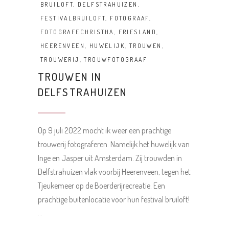
BRUILOFT
,
DELFSTRAHUIZEN
,
FESTIVALBRUILOFT
,
FOTOGRAAF
,
FOTOGRAFECHRISTHA
,
FRIESLAND
,
HEERENVEEN
,
HUWELIJK
,
TROUWEN
,
TROUWERIJ
,
TROUWFOTOGRAAF
TROUWEN IN
DELFSTRAHUIZEN
Op 9 juli 2022 mocht ik weer een prachtige
trouwerij fotograferen. Namelijk het huwelijk van
Inge en Jasper uit Amsterdam. Zij trouwden in
Delfstrahuizen vlak voorbij Heerenveen, tegen het
Tjeukemeer op de Boerderijrecreatie. Een
prachtige buitenlocatie voor hun festival bruiloft!