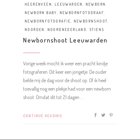
HEERENVEEN
,
LEEUWARDEN
,
NEWBORN
,
NEWBORN BABY
,
NEWBORNFOTOGRAAF
,
NEWBORNFOTOGRAFIE
,
NEWBORNSHOOT
,
NOORDEN
,
NOORDNEDERLAND
,
STIENS
Newbornshoot Leeuwarden
Vorige week mocht ik weer een pracht kindje
fotograferen. Dit keer een jongetje. De ouder
belde mij de dag voor de shoot op. Of ik heel
toevallig nog een plekje had voor een newborn
shoot. Omdat dit tot 21 dagen
CONTINUE READING