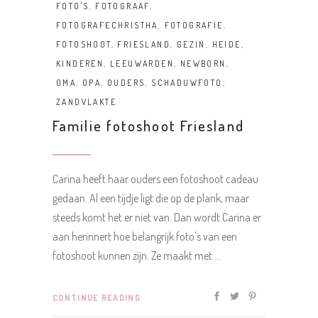
FOTO'S
,
FOTOGRAAF
,
FOTOGRAFECHRISTHA
,
FOTOGRAFIE
,
FOTOSHOOT
,
FRIESLAND
,
GEZIN
,
HEIDE
,
KINDEREN
,
LEEUWARDEN
,
NEWBORN
,
OMA
,
OPA
,
OUDERS
,
SCHADUWFOTO
,
ZANDVLAKTE
Familie fotoshoot Friesland
Carina heeft haar ouders een fotoshoot cadeau
gedaan. Al een tijdje ligt die op de plank, maar
steeds komt het er niet van. Dan wordt Carina er
aan herinnert hoe belangrijk foto's van een
fotoshoot kunnen zijn. Ze maakt met
CONTINUE READING