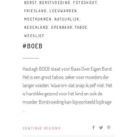
BORST
,
BORSTVOEDING
,
FOTOSHOOT
,
FRIESLAND
,
LEEUWARDEN
,
MOETKUNNEN
,
NATUURLIJK
,
NEDERLAND
,
OPENBAAR
,
TABOE
,
WEESLIEF
#BOEB
Hastagh BOEB staat voor Baas Over Eigen Borst.
Het is een groot taboe, zeker voor moeders die
langer voeden. Waarom dat snap ik zelf niet. Het
is harstikke gezond voor het kind en ook de
moeder. Borstvoeding kan bijvoorbeeld bijdrage
CONTINUE READING