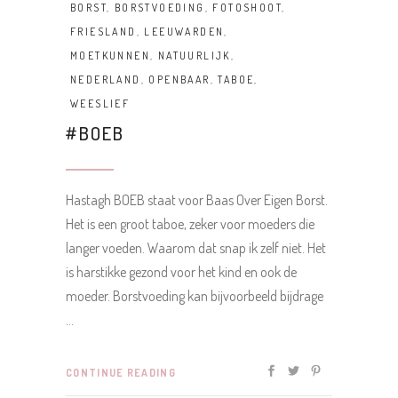
BORST
,
BORSTVOEDING
,
FOTOSHOOT
,
FRIESLAND
,
LEEUWARDEN
,
MOETKUNNEN
,
NATUURLIJK
,
NEDERLAND
,
OPENBAAR
,
TABOE
,
WEESLIEF
#BOEB
Hastagh BOEB staat voor Baas Over Eigen Borst.
Het is een groot taboe, zeker voor moeders die
langer voeden. Waarom dat snap ik zelf niet. Het
is harstikke gezond voor het kind en ook de
moeder. Borstvoeding kan bijvoorbeeld bijdrage
CONTINUE READING