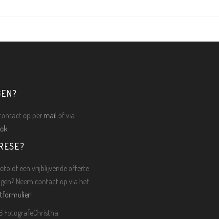
GEN?
ontact op per
mail
of via
ok
RESE?
oto of een vrijblijvende offerte
gen? Neem contact op via het
tformulier!
 FotografeChristha.