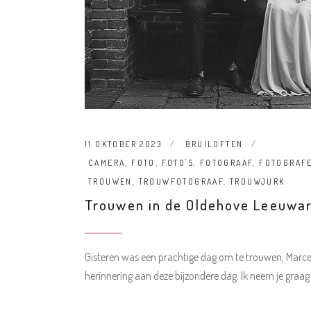
11 OKTOBER 2023
BRUILOFTEN
CAMERA
,
FOTO
,
FOTO'S
,
FOTOGRAAF
,
FOTOGRAF
TROUWEN
,
TROUWFOTOGRAAF
,
TROUWJURK
Trouwen in de Oldehove Leeuwa
Gisteren was een prachtige dag om te trouwen, Marcel
herinnering aan deze bijzondere dag. Ik neem je graa