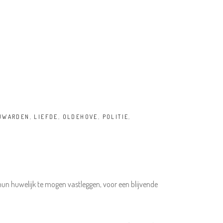
UWARDEN
,
LIEFDE
,
OLDEHOVE
,
POLITIE
,
hun huwelijk te mogen vastleggen, voor een blijvende