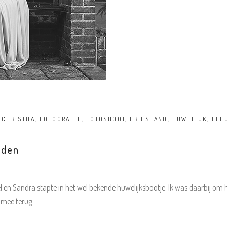
ECHRISTHA
,
FOTOGRAFIE
,
FOTOSHOOT
,
FRIESLAND
,
HUWELIJK
,
LEE
rden
 en Sandra stapte in het wel bekende huwelijksbootje. Ik was daarbij om 
g mee terug