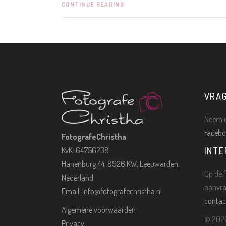
CONTINUE READING
VRA
Neem c
Facebo
FotografeChristha
KvK: 64756238
INTE
Hanenburg 44, 8926 KW, Leeuwarden,
Op de f
Nederland
aanvra
Email:
info@fotografechristha.nl
contac
Algemene voorwaarden
©
2026
Privacy