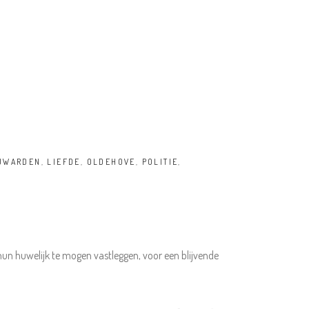
UWARDEN
,
LIEFDE
,
OLDEHOVE
,
POLITIE
,
hun huwelijk te mogen vastleggen, voor een blijvende