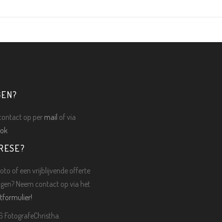
GEN?
ontact op per
mail
of via
ok
RESE?
oto of een vrijblijvende offerte
gen? Neem contact op via het
tformulier!
 FotografeChristha.