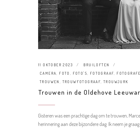
11 OKTOBER 2023
BRUILOFTEN
CAMERA
,
FOTO
,
FOTO'S
,
FOTOGRAAF
,
FOTOGRAF
TROUWEN
,
TROUWFOTOGRAAF
,
TROUWJURK
Trouwen in de Oldehove Leeuwa
Gisteren was een prachtige dag om te trouwen, Marcel
herinnering aan deze bijzondere dag. Ik neem je graa