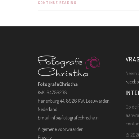
CONTINUE READING
VRA
Neem c
Facebo
FotografeChristha
KvK: 64756238
INTE
Hanenburg 44, 8926 KW, Leeuwarden,
Op de f
Nederland
aanvra
Email:
info@fotografechristha.nl
contac
Algemene voorwaarden
©
2026
Privacy