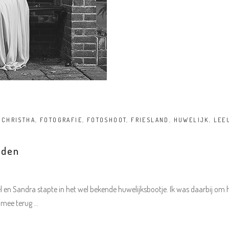
ECHRISTHA
,
FOTOGRAFIE
,
FOTOSHOOT
,
FRIESLAND
,
HUWELIJK
,
LEE
rden
 en Sandra stapte in het wel bekende huwelijksbootje. Ik was daarbij om 
g mee terug