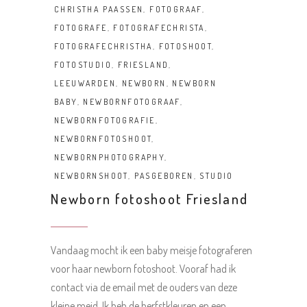
CHRISTHA PAASSEN
,
FOTOGRAAF
,
FOTOGRAFE
,
FOTOGRAFECHRISTA
,
FOTOGRAFECHRISTHA
,
FOTOSHOOT
,
FOTOSTUDIO
,
FRIESLAND
,
LEEUWARDEN
,
NEWBORN
,
NEWBORN
BABY
,
NEWBORNFOTOGRAAF
,
NEWBORNFOTOGRAFIE
,
NEWBORNFOTOSHOOT
,
NEWBORNPHOTOGRAPHY
,
NEWBORNSHOOT
,
PASGEBOREN
,
STUDIO
Newborn fotoshoot Friesland
Vandaag mocht ik een baby meisje fotograferen
voor haar newborn fotoshoot. Vooraf had ik
contact via de email met de ouders van deze
kleine meid. Ik heb de herfstkleuren en een