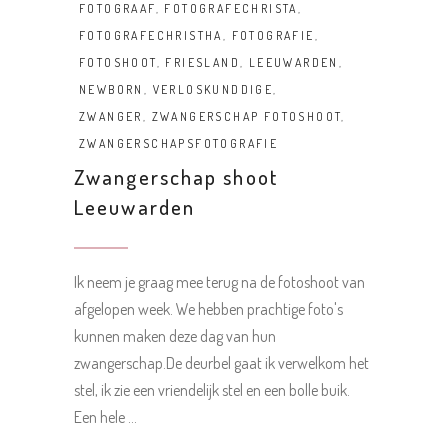
FOTOGRAAF
,
FOTOGRAFECHRISTA
,
FOTOGRAFECHRISTHA
,
FOTOGRAFIE
,
FOTOSHOOT
,
FRIESLAND
,
LEEUWARDEN
,
NEWBORN
,
VERLOSKUNDDIGE
,
ZWANGER
,
ZWANGERSCHAP FOTOSHOOT
,
ZWANGERSCHAPSFOTOGRAFIE
Zwangerschap shoot
Leeuwarden
Ik neem je graag mee terug na de fotoshoot van
afgelopen week. We hebben prachtige foto's
kunnen maken deze dag van hun
zwangerschap.De deurbel gaat ik verwelkom het
stel, ik zie een vriendelijk stel en een bolle buik.
Een hele