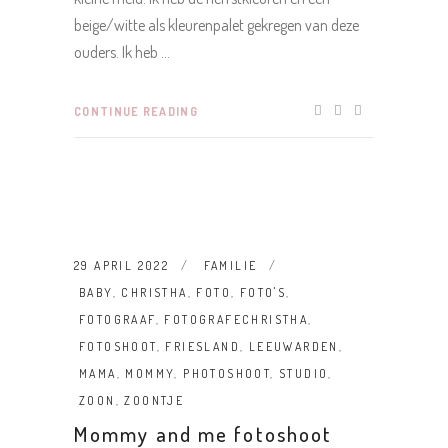
beige/witte als kleurenpalet gekregen van deze
ouders. Ik heb
CONTINUE READING
29 APRIL 2022
FAMILIE
BABY
,
CHRISTHA
,
FOTO
,
FOTO'S
,
FOTOGRAAF
,
FOTOGRAFECHRISTHA
,
FOTOSHOOT
,
FRIESLAND
,
LEEUWARDEN
,
MAMA
,
MOMMY
,
PHOTOSHOOT
,
STUDIO
,
ZOON
,
ZOONTJE
Mommy and me fotoshoot